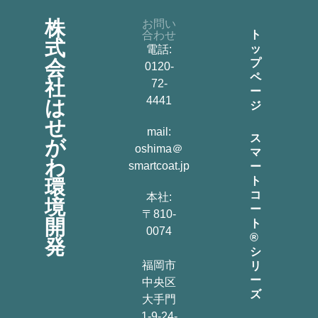
株
お問い
ト
合わせ
式
ッ
電話:
会
プ
0120-
ペ
社
72-
ー
4441
は
ジ
せ
mail:
ス
が
oshima＠
マ
わ
smartcoat.jp
ー
ト
環
コ
本社:
境
ー
〒810-
開
ト
0074
®
発
シ
福岡市
リ
ー
中央区
ズ
大手門
1-9-24-