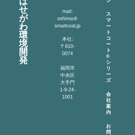
は
ジ
せ
mail:
ス
が
oshima＠
マ
わ
smartcoat.jp
ー
ト
環
コ
本社:
境
ー
〒810-
開
ト
0074
®
発
シ
福岡市
リ
ー
中央区
ズ
大手門
1-9-24-
会
1001
社
案
内
お
問